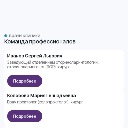
врачи клиники
Команда профессионалов
Иванов Сергей Львович
Высшая категория
Заведующий отделением оториноларингологии,
оториноларинголог (ЛОР), хирург
Подробнее
Колобова Мария Геннадьевна
Высшая категория
Врач проктолог (колопроктолог), хирург
Подробнее